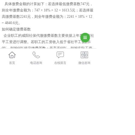
具体缴费金额的计算如下：若选择最低缴费基数747元，
则全年缴费金额为：747 × 18% × 12 = 1613.5元；若选择最
高缴费基数2241元，则全年缴费金额为：2241 × 18% × 12
= 4840.6元。
如何确定缴费基数
企业职工的咸阳社保代缴缴费基数主要依据上年度的省社
平工资进行调整。若职工的工资收入低于省社平工资的6
0%，则按60%核定缴费基数；若高于60%，则按实际工资
收入核定，但最高不得超过省社平工资的300%。
个体劳动者则可在省社平工资的基础上，自主选择缴费基
首页
电话咨询
在线留言
微信咨询
数，范围为省社平工资的100%到300%之间。这种灵活性
使得个体劳动者可以根据自身的经济状况来决定缴费金
额。
旬邑人力资源外包哪家实惠？旬邑劳务派遣哪家好？旬邑
劳务外包怎么样？陕西金伯乐人力资源有限公司专业提供
旬邑人力资源外包,旬邑劳务派遣,旬邑劳务外包,旬邑社保
代缴,
相关标签：
咸阳社保代缴
,
咸阳人力资源外包
,
咸阳劳务派
遣
,