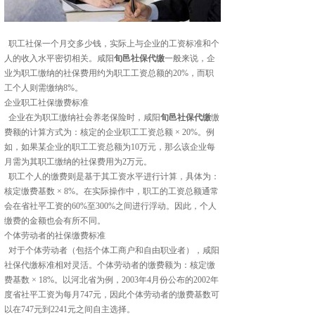
职工社保一个月交多少钱，实际上与企业的工资标准和个
人的收入水平密切相关。咸阳
旬邑社保代缴
一般来说，企
业为职工缴纳的社保费用约为职工工资总额的20%，而职
工个人则需缴纳8%。
企业职工社保缴费标准
企业在为职工缴纳社会养老保险时，咸阳
旬邑社保代缴
缴
费额的计算方式为：核定的企业职工工资总额 × 20%。例
如，如果某企业的职工工资总额为10万元，那么该企业每
月需为其职工缴纳的社保费用为2万元。
职工个人的缴费则是基于其工资水平进行计算，具体为：
核定缴费基数 × 8%。在实际操作中，职工的工资总额通常
会在省社平工资的60%至300%之间进行浮动。因此，个人
缴费的金额也会有所不同。
个体劳动者的社保缴费标准
对于个体劳动者（包括个体工商户和自由职业者），咸阳
社保代缴标准相对灵活。个体劳动者的缴费额为：核定缴
费基数 × 18%。以河北省为例，2003年4月份公布的2002年
度省社平工资为每月747元，因此个体劳动者的缴费基数可
以在747元到2241元之间自主选择。