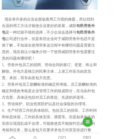
现在有许多的企业会面临着用工方面的难题，所以找到
合适的用工方法才能使企业更好的发展，咸阳
旬邑劳务外
包
是一种比较不错的选择，不少企业会选择与
旬邑劳务外
包
公司进行合作，但是有些企业对于咸阳劳务外包还不是
很了解，不知道在使用劳务这过程中有哪些问题是需要注
意的，现在就让小编来介绍一下使用咸阳劳务外包需要注
意的问题有哪些吧！
1、劳务外包员工的招聘、劳动合同的签订、变更、终止和
解除。外包方是独立的民事主体，上述工作应当由其负
责、承担，而非由发包方负责。
2、劳务外包员工薪酬标准的确定和考核。员工薪酬标准的
确定和绩效考核是企业管理工作的组成部分，应当由外包
方负责。具体还包括对员工的奖惩、先进的评选等。
3、劳动保护、职业危害防护以及社会保险的办理等。
4、生产经营工作的具体组织。包括员工的排班、工作时间
和休息休假，工作的具体安排、调度等。但是如承包方的
安排出现混乱或不合理，可能致使其不能按约完成外包的
考核和任务，那么发包方应要求承包方对其安排进行整
改，但不是直接对其外包人员的工作进行调度、安排。